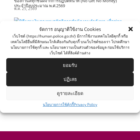
ของกำนัลทุกชนิดจากการปฏิบัติหน้าที่ (์No Gift No Money)
ประจำปีงบประมาณ พ.ศ.2569
พ.ค. 25, 2569
จัดการ อนุญาติใข้งาน Cookies
เว็บไซต์ {https://human.police.go.th/} มีการใช้งานเทคโนโลยีคุกกี้ หรือ
เทคโนโลยีอื่นที่มีลักษณะใกล้เคียงกันกับคุกกี้ บนเว็บไซต์ของเรา โปรดศึกษา
พิธีมอบเงินกองทุนสวัสดิการสำนักงานกำลังพล เพื่อช่วยเหลือ
นโยบายการใช้คุกกี้ และ นโยบายความเป็นส่วนตัวของข้อมูล ก่อนใช้บริการ
สงเคราะห์ข้าราชการตำรวจในสังกัด สกพ. วันพฤหัสบดีที่ 14
เว็บไซต์ ได้ที่ลิงค์ด้านล่าง
พฤษภาคม 2569
พ.ค. 15, 2569
ยอมรับ
ปฏิเสธ
ดูรายละเอียด
ขั้นตอนการใช้บริการขอเข้าดูหรือสำเนาข้อมูลจากกล้องโทรทัศน์
วงจรปิด (CCTV) สำนักงานกำลังพล และแบบคำขอเข้าดู / สำเนา
ข้อมูลจากกล้องโทรทัศน์วงจรปิด
นโยบายการใช้คุ้กกี้
Privacy Policy
ม.ค. 27, 2569