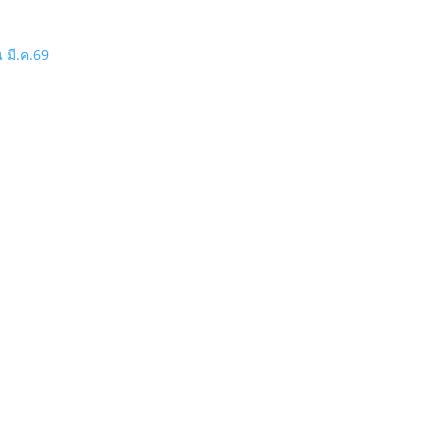
 มี.ค.69