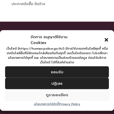
ประกาศจัดซื้อ จัดจ้าง
จัดการ อนุญาติใข้งาน
Cookies
เว็บไซต์หน่วยงาน
เว็บไซต์ {https://human.police.go.th/} มีการใช้งานเทคโนโลยีคุกกี้ หรือ
เทคโนโลยีอื่นที่มีลักษณะใกล้เคียงกันกับคุกกี้ บนเว็บไซต์ของเรา โปรดศึกษา
นโยบายการใช้คุกกี้ และ นโยบายความเป็นส่วนตัวของข้อมูล ก่อนใช้บริการ
สำนักงานตำรวจแห่งชาติ
เว็บไซต์ ได้ที่ลิงค์ด้านล่าง
สำนักงานกำลังพล
ยอมรับ
กองทะเบียนพล
กองอัตรากำลัง
ปฏิเสธ
กองสวัสดิการ
ดูรายละเอียด
ช่องทางติดต่อ
นโยบายการใช้คุ้กกี้
Privacy Policy