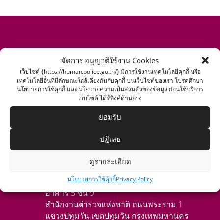
จัดการ อนุญาติใข้งาน Cookies
เว็บไซต์หน่วยงาน
เว็บไซต์ {https://human.police.go.th/} มีการใช้งานเทคโนโลยีคุกกี้ หรือ
เทคโนโลยีอื่นที่มีลักษณะใกล้เคียงกันกับคุกกี้ บนเว็บไซต์ของเรา โปรดศึกษา
สำนักงานตำรวจแห่งชาติ
นโยบายการใช้คุกกี้ และ นโยบายความเป็นส่วนตัวของข้อมูล ก่อนใช้บริการ
เว็บไซต์ ได้ที่ลิงค์ด้านล่าง
สำนักงานกำลังพล
กองทะเบียนพล
ยอมรับ
กองอัตรากำลัง
กองสวัสดิการ
ปฏิเสธ
ดูรายละเอียด
ช่องทางติดต่อ
นโยบายการใช้คุ้กกี้
Privacy Policy
อาคาร 5 ชั้น 9
สำนักงานตำรวจแห่งชาติ ถนนพระราม 1
แขวงปทุมวัน เขตปทุมวัน กรุงเทพมหานคร