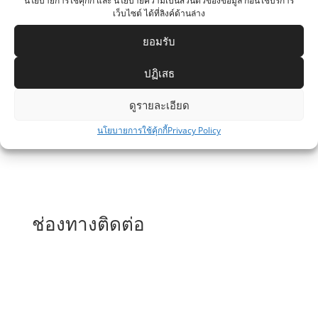
นโยบายการใช้คุกกี้ และ นโยบายความเป็นส่วนตัวของข้อมูล ก่อนใช้บริการ
เว็บไซต์ ได้ที่ลิงค์ด้านล่าง
ยอมรับ
เว็บไซต์หน่วยงาน
ปฏิเสธ
สำนักงานตำรวจแห่งชาติ
ดูรายละเอียด
สำนักงานกำลังพล
นโยบายการใช้คุ้กกี้
Privacy Policy
กองทะเบียนพล
กองอัตรากำลัง
กองสวัสดิการ
ช่องทางติดต่อ

อาคาร 5 ชั้น 9
สำนักงานตำรวจแห่งชาติ ถนนพระราม 1
แขวงปทุมวัน เขตปทุมวัน กรุงเทพมหานคร 10330