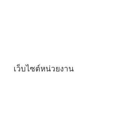
เว็บไซต์หน่วยงาน
สำนักงานตำรวจแห่งชาติ
สำนักงานกำลังพล
กองทะเบียนพล
กองอัตรากำลัง
กองสวัสดิการ