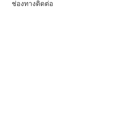
ช่องทางติดต่อ
อาคาร 5 ชั้น 9
สำนักงานตำรวจแห่งชาติ ถนนพระราม 1
แขวงปทุมวัน เขตปทุมวัน กรุงเทพมหานคร 10330
(
แผนที่
)
0-2205-1710
0-2250-1554
saraban_hr@police.go.th