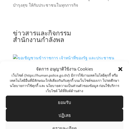
บำรุงสุข ให้กับประชาชนในทุกภารกิจ
ข่าวสารและกิจกรรม
สำนักงานกำลังพล
จัดการ อนุญาติใข้งาน Cookies
เว็บไซต์ {https://human.police.go.th/} มีการใช้งานเทคโนโลยีคุกกี้ หรือ
เทคโนโลยีอื่นที่มีลักษณะใกล้เคียงกันกับคุกกี้ บนเว็บไซต์ของเรา โปรดศึกษา
นโยบายการใช้คุกกี้ และ นโยบายความเป็นส่วนตัวของข้อมูล ก่อนใช้บริการ
เว็บไซต์ ได้ที่ลิงค์ด้านล่าง
ขอเชิญชวนข้าราชการ เจ้าหน้าที่ของรัฐ และ
ประชาชน ร่วมลงนามถวายสัตย์ปฏิญานเพื่อเป็น
ข้าราชการที่ดีและพลังของแผ่นดิน เนื่องในโอกาส
ยอมรับ
วันเฉลิมพระชนมพรรษา 28 กรกฎาคม 2569
ก.ค. 24, 2569
ปฏิเสธ
ดูรายละเอียด