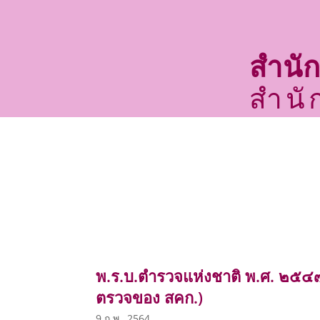
สำนั
สำนั
หน้าหลัก
เกี่ยวกับเรา
พ.ร.บ.ตำรวจแห่งชาติ พ.ศ. ๒๕๔๗
ตรวจของ สคก.)
9 ก.พ., 2564